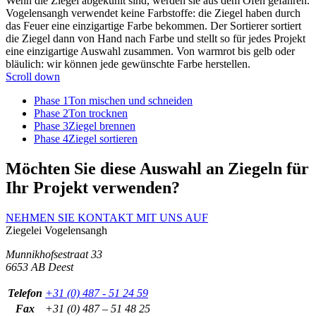
Wenn die Ziegel abgekühlt sind, werden sie aus dem Ofen gefahren.
Vogelensangh verwendet keine Farbstoffe: die Ziegel haben durch
das Feuer eine einzigartige Farbe bekommen. Der Sortierer sortiert
die Ziegel dann von Hand nach Farbe und stellt so für jedes Projekt
eine einzigartige Auswahl zusammen. Von warmrot bis gelb oder
bläulich: wir können jede gewünschte Farbe herstellen.
Scroll down
Phase 1
Ton mischen und schneiden
Phase 2
Ton trocknen
Phase 3
Ziegel brennen
Phase 4
Ziegel sortieren
Möchten Sie diese Auswahl an Ziegeln für
Ihr Projekt verwenden?
NEHMEN SIE KONTAKT MIT UNS AUF
Ziegelei
Vogelensangh
Munnikhofsestraat 33
6653 AB Deest
Telefon
+31 (0) 487 - 51 24 59
Fax
+31 (0) 487 – 51 48 25